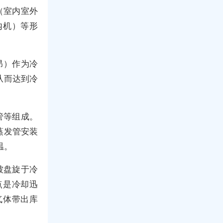
（室内室外
内机）等形
昂）作为冷
从而达到冷
管等组成。
蒸发管安装
温。
被盘旋于冷
点是冷却迅
气体带出库