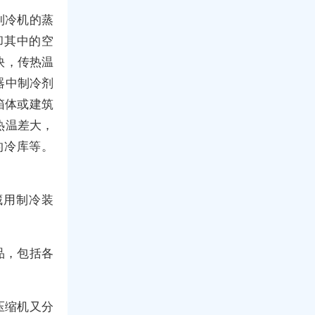
制冷机的蒸
却其中的空
快，传热温
器中制冷剂
箱体或建筑
热温差大，
的冷库等。
藏用制冷装
品，包括各
压缩机又分