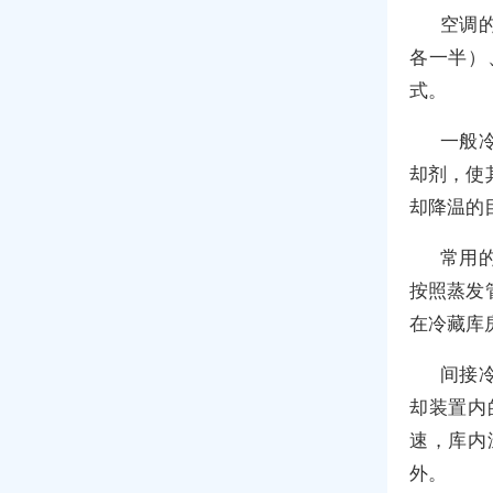
空调
各一半）
式。
一般
却剂，使
却降温的
常用
按照蒸发
在冷藏库
间接
却装置内
速，库内
外。