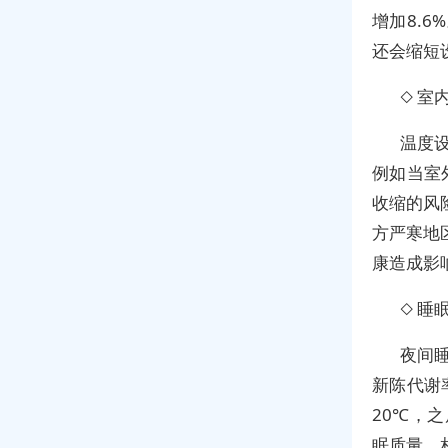
增加8.
还会缩短
◇ 室
温度
例如当室
收缩的风
方严寒地
康造成影
◇ 睡
夜间睡
新陈代谢
20℃，
眠质量，