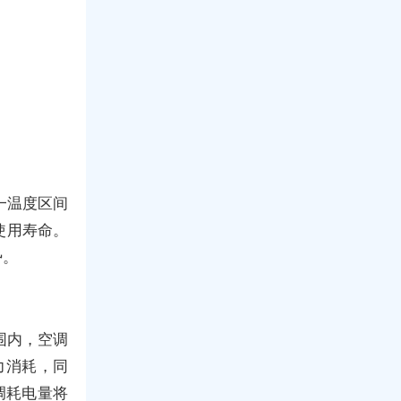
一温度区间
使用寿命。
势。
围内，空调
力消耗，同
调耗电量将