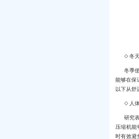
◇ 冬
冬季使
能够在保
以下从舒
◇ 人
研究表
压缩机能
时有效避