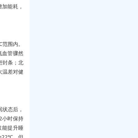
增加能耗，
℃范围内。
低血管骤然
密封条；北
大温差对健
眠状态后，
2小时保持
仅能提升睡
22℃，但